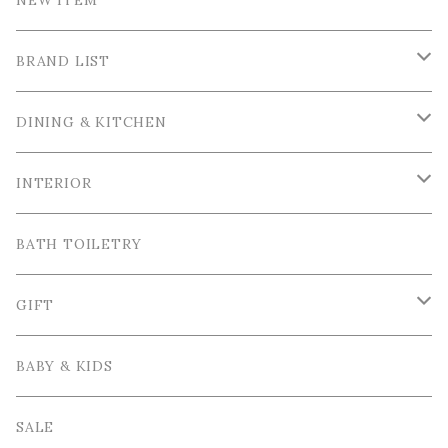
BRAND LIST
La Ceramica / ラ・セラミカ
DINING & KITCHEN
Cutipol / クチポール
Tableware / 食器
INTERIOR
Tea＆Coffee cup / ティー＆コーヒーカップ
Bordallo Pinheiro / ボルダロ・ピニェイロ
Cutlery / カトラリー
Tray＆Case /トレイ＆小物入れ
BATH TOILETRY
Plate / 皿
Spoon / スプーン
VIRGINIA CASA / ヴィルジニア・カーサ
Table linen / テーブルリネン
Photo frame / フォトフレーム
GIFT
Bowl / ボウル
Fork / フォーク
Apron / エプロン
Vase / 花瓶
Wrapping / ラッピング
BABY & KIDS
Cake Stand / ケーキスタンド
Knife / ナイフ
Other / その他雑貨
Interior goods / インテリア雑貨
GIFT SET / ギフトセット
SALE