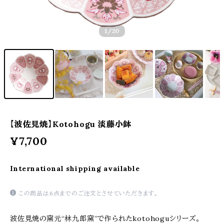
1
/20
【波佐見焼】Kotohogu 淡藤小鉢
¥7,700
International shipping available
この商品は6点までのご注文とさせていただきます。
波佐見焼の窯元“林九郎窯”で作られたkotohoguシリーズ。