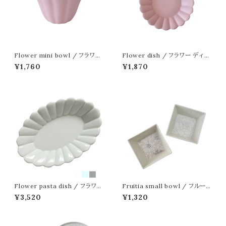
Flower mini bowl / フラワー
Flower dish / フラワー ディッ
小鉢
シュ 15cm
¥1,760
¥1,870
Flower pasta dish / フラワー
Fruitia small bowl / フルーテ
パスタ皿
ィア 小鉢
¥3,520
¥1,320