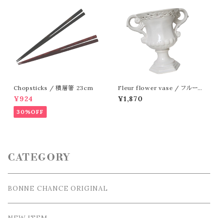
Chopsticks / 積層箸 23cm
Fleur flower vase / フルール
フラワーベース
¥924
¥1,870
30%OFF
CATEGORY
BONNE CHANCE ORIGINAL
NEW ITEM