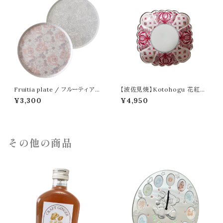
Fruitia plate / フルーティア
【波佐見焼】Kotohogu 花紅小
プレート 20cm
皿
¥3,300
¥4,950
その他の商品