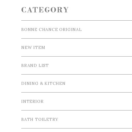
CATEGORY
BONNE CHANCE ORIGINAL
NEW ITEM
BRAND LIST
La Ceramica / ラ・セラミカ
DINING & KITCHEN
Cutipol / クチポール
Tableware / 食器
INTERIOR
Tea＆Coffee cup / ティー＆コーヒーカップ
Bordallo Pinheiro / ボルダロ・ピニェイロ
Cutlery / カトラリー
Tray＆Case /トレイ＆小物入れ
BATH TOILETRY