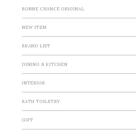
BONNE CHANCE ORIGINAL
NEW ITEM
BRAND LIST
La Ceramica / ラ・セラミカ
DINING & KITCHEN
Cutipol / クチポール
Tableware / 食器
INTERIOR
Tea＆Coffee cup / ティー＆コーヒーカップ
Bordallo Pinheiro / ボルダロ・ピニェイロ
Cutlery / カトラリー
Tray＆Case /トレイ＆小物入れ
BATH TOILETRY
Plate / 皿
Spoon / スプーン
VIRGINIA CASA / ヴィルジニア・カーサ
Table linen / テーブルリネン
Photo frame / フォトフレーム
GIFT
Bowl / ボウル
Fork / フォーク