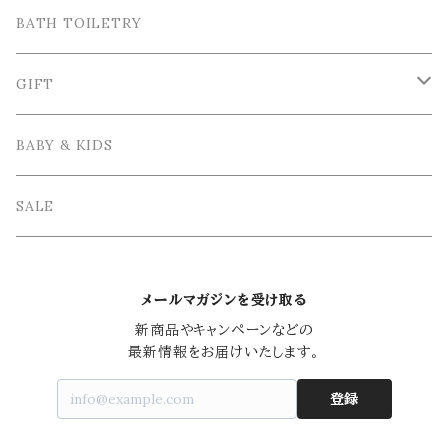
Tea＆Coffee cup / ティー＆コーヒーカップ
Bordallo Pinheiro / ボルダロ・ピニェイロ
Cutlery / カトラリー
Tray＆Case /トレイ＆小物入れ
BATH TOILETRY
Plate / 皿
Spoon / スプーン
VIRGINIA CASA / ヴィルジニア・カーサ
Table linen / テーブルリネン
Photo frame / フォトフレーム
GIFT
Bowl / ボウル
Fork / フォーク
Apron / エプロン
Vase / 花瓶
Wrapping / ラッピング
BABY & KIDS
Cake Stand / ケーキスタンド
Knife / ナイフ
Other / その他雑貨
Interior goods / インテリア雑貨
GIFT SET / ギフトセット
SALE
Glass tableware / ガラス食器
Kids Tablewere / 子供用カトラリー
メールマガジンを受け取る
Japanese tableware / 和食器
chopsticks / 箸
新商品やキャンペーンなどの

最新情報をお届けいたします。
Teapot / ティーポット
登録