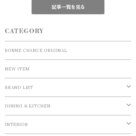
記事一覧を見る
CATEGORY
BONNE CHANCE ORIGINAL
NEW ITEM
BRAND LIST
La Ceramica / ラ・セラミカ
DINING & KITCHEN
Cutipol / クチポール
Tableware / 食器
INTERIOR