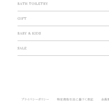
Tea＆Coffee cup / ティー＆コーヒーカップ
Bordallo Pinheiro / ボルダロ・ピニェイロ
Cutlery / カトラリー
Tray＆Case /トレイ＆小物入れ
BATH TOILETRY
Plate / 皿
Spoon / スプーン
VIRGINIA CASA / ヴィルジニア・カーサ
Table linen / テーブルリネン
Photo frame / フォトフレーム
GIFT
Bowl / ボウル
Fork / フォーク
Apron / エプロン
Vase / 花瓶
Wrapping / ラッピング
BABY & KIDS
Cake Stand / ケーキスタンド
Knife / ナイフ
Other / その他雑貨
Interior goods / インテリア雑貨
GIFT SET / ギフトセット
SALE
Glass tableware / ガラス食器
Kids Tablewere / 子供用カトラリー
Japanese tableware / 和食器
chopsticks / 箸
Teapot / ティーポット
プライバシーポリシー
特定商取引法に基づく表記
会員