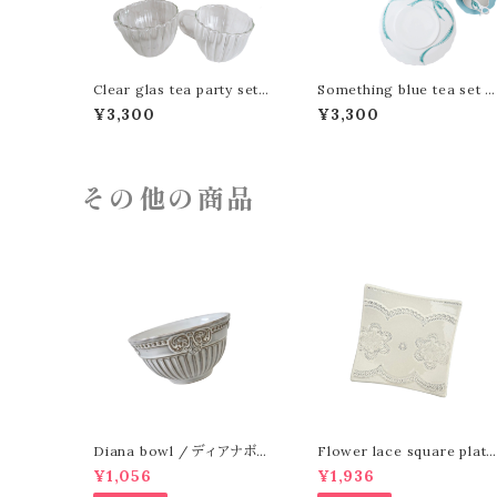
Clear glas tea party set/
Something blue tea set /
クリアガラス ティーパーティ
サムシングブルーティーセット
¥3,300
¥3,300
ーセット
その他の商品
Diana bowl / ディアナボウ
Flower lace square plate
ル
/ フラワーレーススクエアプレ
¥1,056
¥1,936
ート S