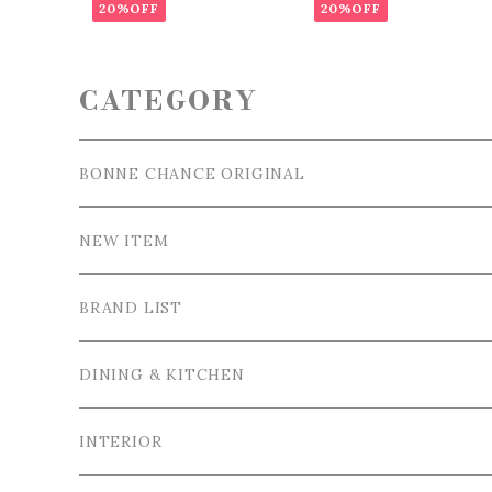
20%OFF
20%OFF
CATEGORY
BONNE CHANCE ORIGINAL
NEW ITEM
BRAND LIST
La Ceramica / ラ・セラミカ
DINING & KITCHEN
Cutipol / クチポール
Tableware / 食器
INTERIOR