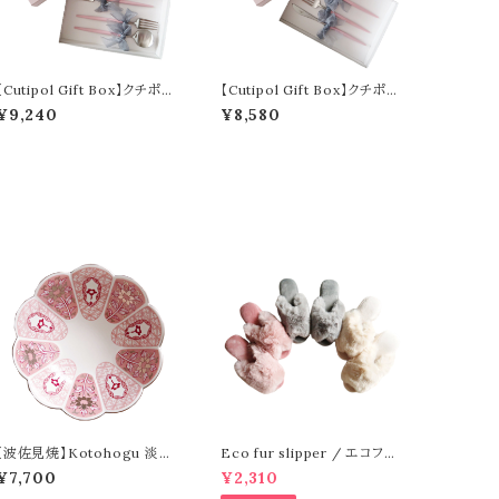
【Cutipol Gift Box】クチポー
【Cutipol Gift Box】クチポー
ル GOA シルバー 4本セット
ル GOA シルバー 3本セット
¥9,240
¥8,580
【波佐見焼】Kotohogu 淡藤
Eco fur slipper / エコファ
小鉢
ースリッパ
¥7,700
¥2,310