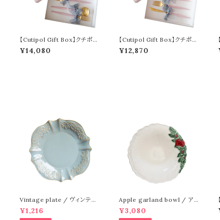
【Cutipol Gift Box】クチポー
【Cutipol Gift Box】クチポー
ル GOA ゴールド 4本セット
ル GOA ゴールド 3本セット
¥14,080
¥12,870
Vintage plate / ヴィンテー
Apple garland bowl / アッ
ジ プレート
プル ガーランド ボウル
¥1,216
¥3,080