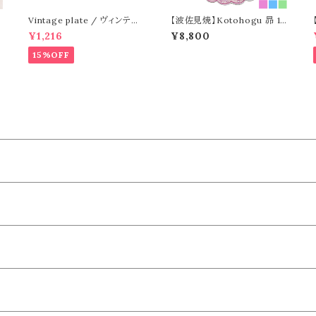
Vintage plate / ヴィンテー
【波佐見焼】Kotohogu 昴 18
ジ プレート
cm
¥1,216
¥8,800
15%OFF