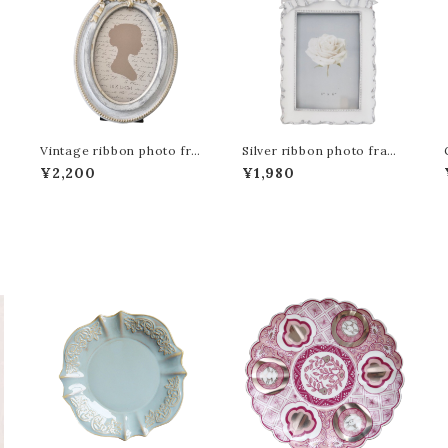
Vintage ribbon photo fra
Silver ribbon photo frame
ト
me / ヴィンテージ リボンフォ
/ シルバーリボンフォトフレー
¥2,200
¥1,980
トフレーム
ム