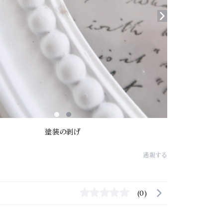
塗装の剥げ
通報する
(0)