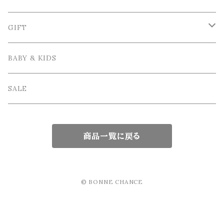
Plate / 皿
Spoon / スプーン
VIRGINIA CASA / ヴィルジニア・カーサ
Table linen / テーブルリネン
Photo frame / フォトフレーム
GIFT
Bowl / ボウル
Fork / フォーク
Apron / エプロン
Vase / 花瓶
Wrapping / ラッピング
BABY & KIDS
Cake Stand / ケーキスタンド
Knife / ナイフ
Other / その他雑貨
Interior goods / インテリア雑貨
GIFT SET / ギフトセット
SALE
Glass tableware / ガラス食器
Kids Tablewere / 子供用カトラリー
商品一覧に戻る
Japanese tableware / 和食器
chopsticks / 箸
Teapot / ティーポット
© BONNE CHANCE