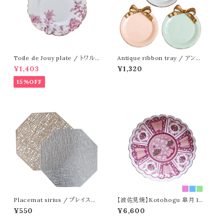
Toile de Jouy plate / トワルド
Antique ribbon tray / アンテ
ジュイ プレート ＜ピンク＞
ィーク リボン ミニトレイ
¥1,403
¥1,320
15%OFF
Placemat sirius / プレイスマ
【波佐見焼】Kotohogu 皐月 15
ット シリウス
cm
¥550
¥6,600