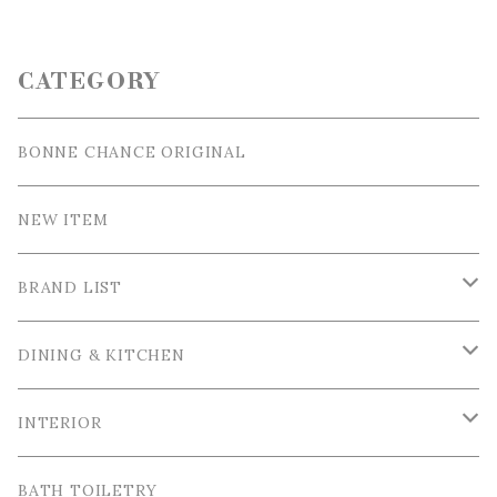
CATEGORY
BONNE CHANCE ORIGINAL
NEW ITEM
BRAND LIST
La Ceramica / ラ・セラミカ
DINING & KITCHEN
Cutipol / クチポール
Tableware / 食器
INTERIOR
Tea＆Coffee cup / ティー＆コーヒーカップ
Bordallo Pinheiro / ボルダロ・ピニェイロ
Cutlery / カトラリー
Tray＆Case /トレイ＆小物入れ
BATH TOILETRY