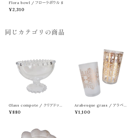
Flora bowl / フローラボウル S
¥2,310
同じカテゴリの商品
Glass compote / クリアドッド
Arabesque grass / アラベス
ガラスコンポート
クグラス
¥880
¥1,100