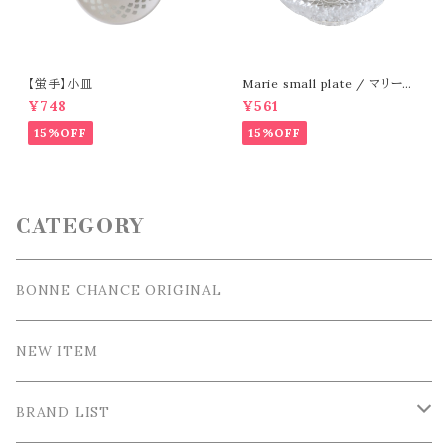
【蛍手】小皿
Marie small plate / マリー小
皿
¥748
¥561
15%OFF
15%OFF
CATEGORY
BONNE CHANCE ORIGINAL
NEW ITEM
BRAND LIST