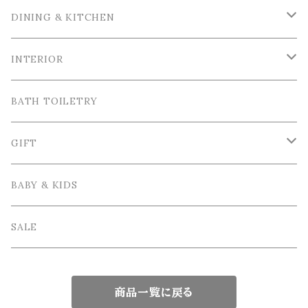
La Ceramica / ラ・セラミカ
DINING & KITCHEN
Cutipol / クチポール
Tableware / 食器
INTERIOR
Tea＆Coffee cup / ティー＆コーヒーカップ
Bordallo Pinheiro / ボルダロ・ピニェイロ
Cutlery / カトラリー
Tray＆Case /トレイ＆小物入れ
BATH TOILETRY
Plate / 皿
Spoon / スプーン
VIRGINIA CASA / ヴィルジニア・カーサ
Table linen / テーブルリネン
Photo frame / フォトフレーム
GIFT
Bowl / ボウル
Fork / フォーク
Apron / エプロン
Vase / 花瓶
Wrapping / ラッピング
BABY & KIDS
Cake Stand / ケーキスタンド
Knife / ナイフ
Other / その他雑貨
Interior goods / インテリア雑貨
GIFT SET / ギフトセット
SALE
Glass tableware / ガラス食器
Kids Tablewere / 子供用カトラリー
商品一覧に戻る
Japanese tableware / 和食器
chopsticks / 箸