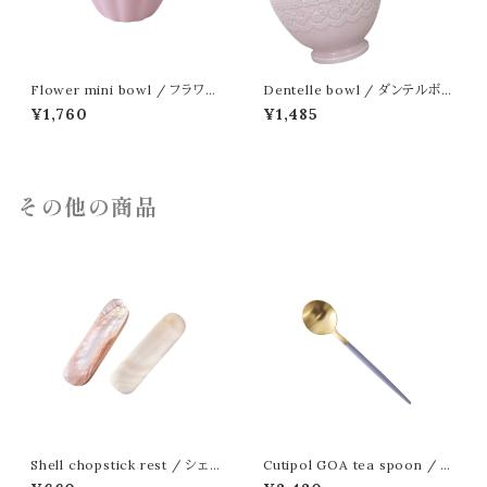
Flower mini bowl / フラワー
Dentelle bowl / ダンテルボウ
小鉢
ル
¥1,760
¥1,485
その他の商品
Shell chopstick rest / シェル
Cutipol GOA tea spoon / ク
箸置
チポール ゴア ティースプーン ゴ