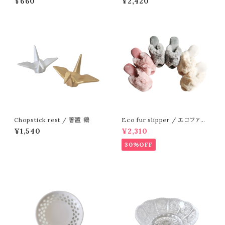
¥660
¥2,420
ールド
Chopstick rest / 箸置 鶴
Eco fur slipper / エコファー
スリッパ
¥1,540
¥2,310
30%OFF