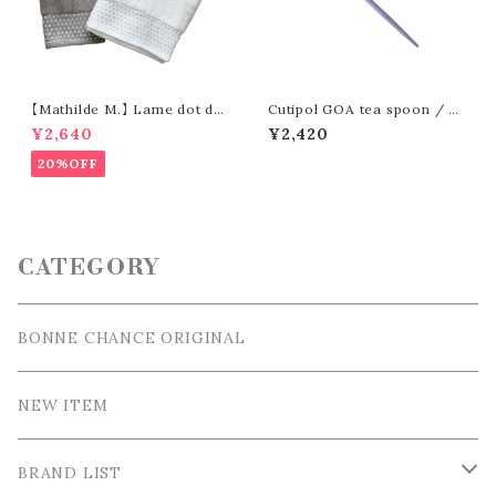
【Mathilde M.】 Lame dot de
Cutipol GOA tea spoon / ク
sign towel / ラメドットデザイ
チポール ゴア ティースプーン ゴ
¥2,640
¥2,420
ンタオル
ールド
20%OFF
CATEGORY
BONNE CHANCE ORIGINAL
NEW ITEM
BRAND LIST