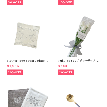
30%OFF
10%OFF
Flower lace square plate /
Tulip 3p set / チューリップ 3
フラワーレーススクエアプレート
本セット
¥1,936
¥880
S
20%OFF
20%OFF