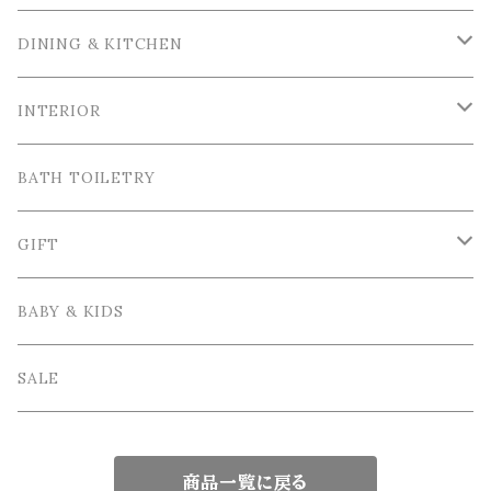
La Ceramica / ラ・セラミカ
DINING & KITCHEN
Cutipol / クチポール
Tableware / 食器
INTERIOR
Tea＆Coffee cup / ティー＆コーヒーカップ
Bordallo Pinheiro / ボルダロ・ピニェイロ
Cutlery / カトラリー
Tray＆Case /トレイ＆小物入れ
BATH TOILETRY
Plate / 皿
Spoon / スプーン
VIRGINIA CASA / ヴィルジニア・カーサ
Table linen / テーブルリネン
Photo frame / フォトフレーム
GIFT
Bowl / ボウル
Fork / フォーク
Apron / エプロン
Vase / 花瓶
Wrapping / ラッピング
BABY & KIDS
Cake Stand / ケーキスタンド
Knife / ナイフ
Other / その他雑貨
Interior goods / インテリア雑貨
GIFT SET / ギフトセット
SALE
Glass tableware / ガラス食器
Kids Tablewere / 子供用カトラリー
商品一覧に戻る
Japanese tableware / 和食器
chopsticks / 箸