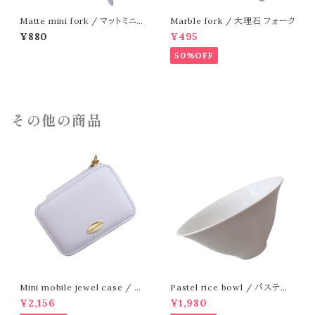
Matte mini fork / マットミニフ
Marble fork / 大理石 フォーク
ォーク
¥880
¥495
50%OFF
その他の商品
Mini mobile jewel case / ミ
Pastel rice bowl / パステル
ニ 携帯ジュエルケース
ライスボウル
¥2,156
¥1,980