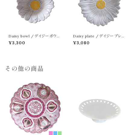
Daisy bowl / デイジー ボウル
Daisy plate / デイジー プレー
15.5cm
ト 23cm
¥3,300
¥3,080
その他の商品