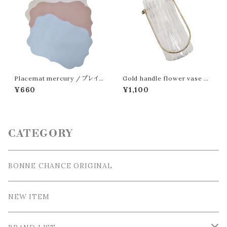
Placemat mercury / プレイ
Gold handle flower vase /
スマット マーキュリー
ゴールドハンドル フラワーベース
¥660
¥1,100
S
CATEGORY
BONNE CHANCE ORIGINAL
NEW ITEM