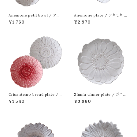
Anemone petit bowl / アネ
Anemone plate / アネモネ デ
モネ プチボウル 11.5cm
ザートプレート 22cm
¥1,760
¥2,970
Crisantemo bread plate / ク
Zinnia dinner plate / ジニア
リサンテーモ ブレッドプレート 1
ディナープレート 27.5cm
¥1,540
¥3,960
6.5cm