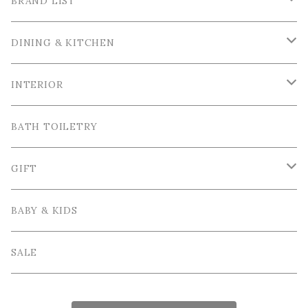
BRAND LIST
La Ceramica / ラ・セラミカ
DINING & KITCHEN
Cutipol / クチポール
Tableware / 食器
INTERIOR
Tea＆Coffee cup / ティー＆コーヒーカップ
Bordallo Pinheiro / ボルダロ・ピニェイロ
Cutlery / カトラリー
Tray＆Case /トレイ＆小物入れ
BATH TOILETRY
Plate / 皿
Spoon / スプーン
VIRGINIA CASA / ヴィルジニア・カーサ
Table linen / テーブルリネン
Photo frame / フォトフレーム
GIFT
Bowl / ボウル
Fork / フォーク
Apron / エプロン
Vase / 花瓶
Wrapping / ラッピング
BABY & KIDS
Cake Stand / ケーキスタンド
Knife / ナイフ
Other / その他雑貨
Interior goods / インテリア雑貨
GIFT SET / ギフトセット
SALE
Glass tableware / ガラス食器
Kids Tablewere / 子供用カトラリー