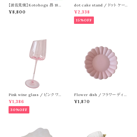
【波佐見焼】Kotohogu 昴 18c
dot cake stand / ドット ケー
m
キスタンド
¥8,800
¥2,338
15%OFF
Pink wine glass / ピンク ワイ
Flower dish / フラワー ディッ
ングラス
シュ 15cm
¥1,386
¥1,870
30%OFF