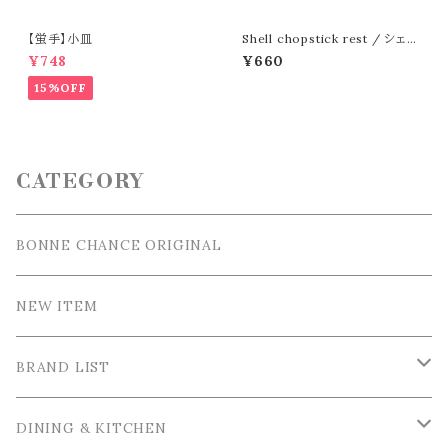
【蛍手】小皿
Shell chopstick rest / シェル
箸置
¥748
¥660
15%OFF
CATEGORY
BONNE CHANCE ORIGINAL
NEW ITEM
BRAND LIST
La Ceramica / ラ・セラミカ
DINING & KITCHEN