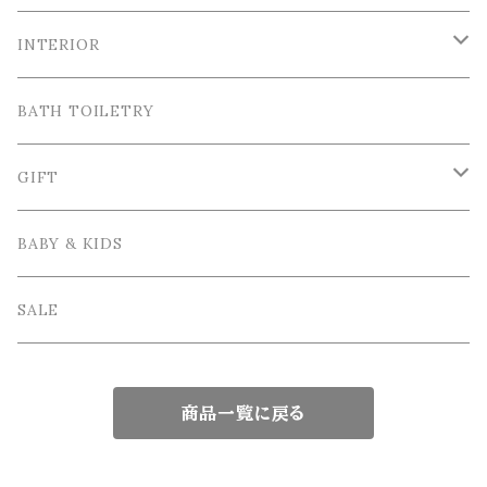
Cutipol / クチポール
Tableware / 食器
INTERIOR
Tea＆Coffee cup / ティー＆コーヒーカップ
Bordallo Pinheiro / ボルダロ・ピニェイロ
Cutlery / カトラリー
Tray＆Case /トレイ＆小物入れ
BATH TOILETRY
Plate / 皿
Spoon / スプーン
VIRGINIA CASA / ヴィルジニア・カーサ
Table linen / テーブルリネン
Photo frame / フォトフレーム
GIFT
Bowl / ボウル
Fork / フォーク
Apron / エプロン
Vase / 花瓶
Wrapping / ラッピング
BABY & KIDS
Cake Stand / ケーキスタンド
Knife / ナイフ
Other / その他雑貨
Interior goods / インテリア雑貨
GIFT SET / ギフトセット
SALE
Glass tableware / ガラス食器
Kids Tablewere / 子供用カトラリー
商品一覧に戻る
Japanese tableware / 和食器
chopsticks / 箸
Teapot / ティーポット