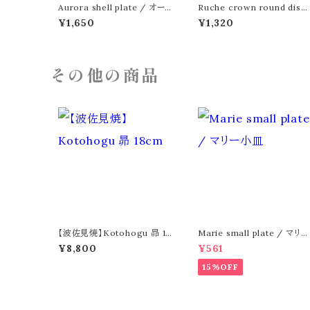
Aurora shell plate / オー
Ruche crown round dish
ロラシェルプレート
/ ルーシュクラウン ラウンド 
¥1,650
¥1,320
ィッシュ 15cm
その他の商品
【波佐見焼】Kotohogu 昴 18
Marie small plate / マリー
cm
小皿
¥8,800
¥561
15%OFF