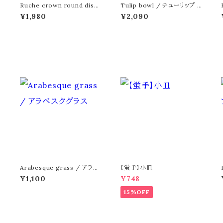
Ruche crown round dish
Tulip bowl / チューリップ ボ
デ
/ ルーシュクラウン ラウンド デ
ウルM
¥1,980
¥2,090
ィッシュ 20cm
Arabesque grass / アラベ
【蛍手】小皿
スクグラス
¥1,100
¥748
15%OFF