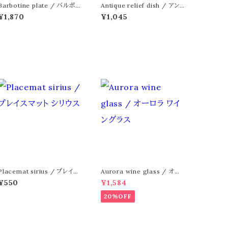
Barbotine plate / バルポテ
Antique relief dish / アン
ィーヌ プレート 19cm
ティーク レリーフ ディッシュ 1
¥1,870
¥1,045
6cm
Placemat sirius / プレイス
Aurora wine glass / オー
マット シリウス
ロラ ワイングラス
¥550
¥1,584
20%OFF