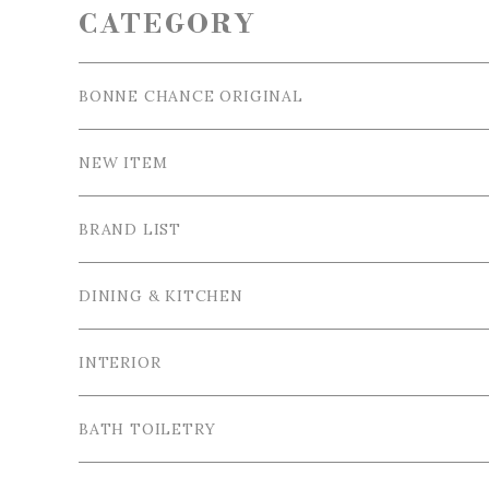
CATEGORY
BONNE CHANCE ORIGINAL
NEW ITEM
BRAND LIST
La Ceramica / ラ・セラミカ
DINING & KITCHEN
Cutipol / クチポール
Tableware / 食器
INTERIOR
Tea＆Coffee cup / ティー＆コーヒーカップ
Bordallo Pinheiro / ボルダロ・ピニェイロ
Cutlery / カトラリー
Tray＆Case /トレイ＆小物入れ
BATH TOILETRY
Plate / 皿