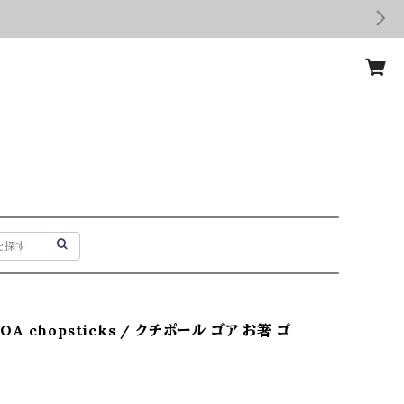
 GOA chopsticks / クチポール ゴア お箸 ゴ