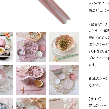
ッパやアメリ
幅広い世代か
~豊富なシリ
カトラリー専
表的なGOA
広いカラーバ
BONNEC
プレゼントで
ます。
食卓のシーン
ださい。
【サイズ】
箸：縦22cm