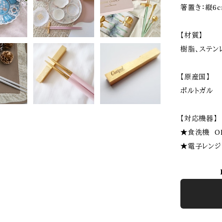
箸置き：縦6c
【材質】
樹脂、ステン
【原産国】
ポルトガル
【対応機器】
★食洗機 O
★電子レンジ