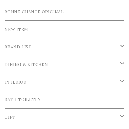
BONNE CHANCE ORIGINAL
NEW ITEM
BRAND LIST
La Ceramica / ラ・セラミカ
DINING & KITCHEN
Cutipol / クチポール
Tableware / 食器
INTERIOR
Tea＆Coffee cup / ティー＆コーヒーカップ
Bordallo Pinheiro / ボルダロ・ピニェイロ
Cutlery / カトラリー
Tray＆Case /トレイ＆小物入れ
BATH TOILETRY
Plate / 皿
Spoon / スプーン
VIRGINIA CASA / ヴィルジニア・カーサ
Table linen / テーブルリネン
Photo frame / フォトフレーム
GIFT