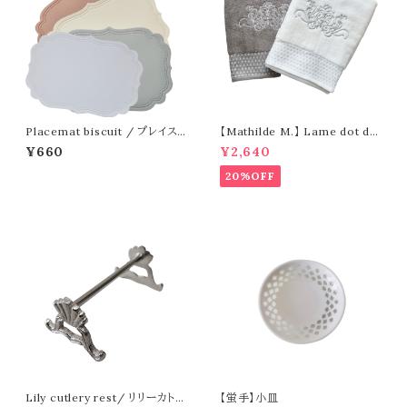
Placemat biscuit / プレイス
【Mathilde M.】 Lame dot de
マット ビスケット
sign towel / ラメドットデザイ
¥660
¥2,640
ンタオル
20%OFF
Lily cutlery rest/ リリーカトラ
【蛍手】小皿