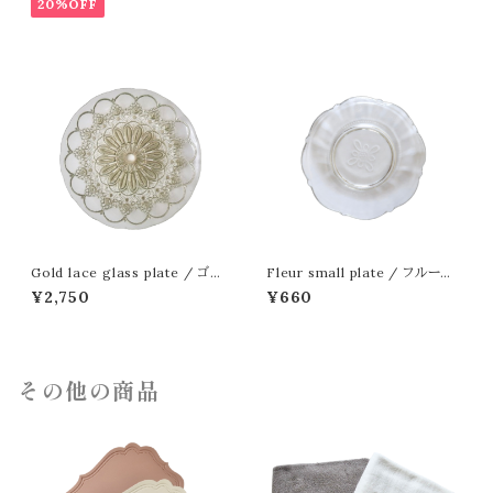
20%OFF
Gold lace glass plate / ゴー
Fleur small plate / フルール
ルドレースガラスプレート 21cm
小皿
¥2,750
¥660
その他の商品