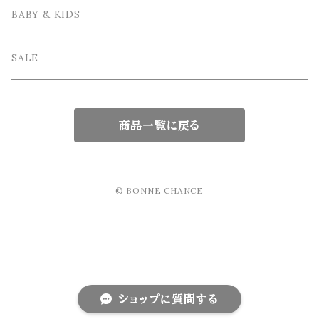
Bowl / ボウル
Fork / フォーク
Apron / エプロン
Vase / 花瓶
Wrapping / ラッピング
BABY & KIDS
Cake Stand / ケーキスタンド
Knife / ナイフ
Other / その他雑貨
Interior goods / インテリア雑貨
GIFT SET / ギフトセット
SALE
Glass tableware / ガラス食器
Kids Tablewere / 子供用カトラリー
商品一覧に戻る
Japanese tableware / 和食器
chopsticks / 箸
Teapot / ティーポット
© BONNE CHANCE
ショップに質問する