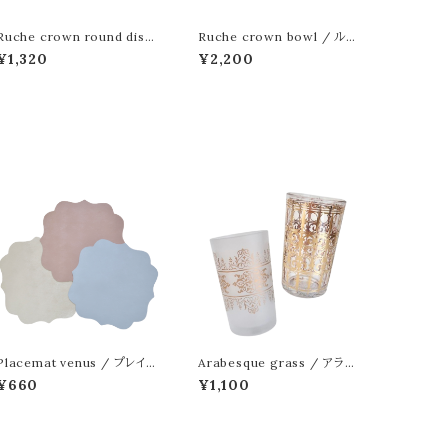
Ruche crown round dish
Ruche crown bowl / ルー
/ ルーシュクラウン ラウンド デ
シュクラウン ボウル
¥1,320
¥2,200
ィッシュ 15cm
Placemat venus / プレイス
Arabesque grass / アラベ
マット ビーナス
スクグラス
¥660
¥1,100