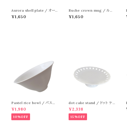
Aurora shell plate / オー
Ruche crown mug / ルー
ロラシェルプレート
シュクラウン マグカップ
¥1,650
¥1,650
ー
Pastel rice bowl / パステ
dot cake stand / ドット ケ
ルライスボウル
ーキスタンド
¥1,980
¥2,338
10%OFF
15%OFF