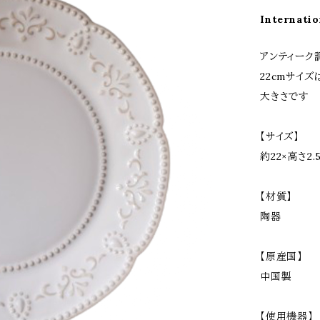
Internatio
アンティーク
22cmサイ
大きさです
【サイズ】
約22×高さ2.
【材質】
陶器
【原産国】
中国製
【使用機器】