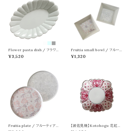
Flower pasta dish / フラワー
Fruitia small bowl / フルーテ
パスタ皿
ィア 小鉢
¥3,520
¥1,320
Fruitia plate / フルーティア
【波佐見焼】Kotohogu 花紅小
プレート 20cm
皿