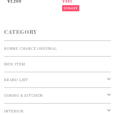
¥2,200
¥880
ート
20%OFF
CATEGORY
BONNE CHANCE ORIGINAL
NEW ITEM
BRAND LIST
La Ceramica / ラ・セラミカ
DINING & KITCHEN
Cutipol / クチポール
Tableware / 食器
INTERIOR