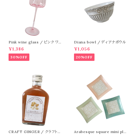
Pink wine glass / ピンク ワイ
Diana bowl / ディアナボウル
ングラス
¥1,386
¥1,056
30%OFF
20%OFF
CRAFT GINGER / クラフトジ
Arabesque square mini plat
ンジャー
e / アラベスク スクエアミニプレ