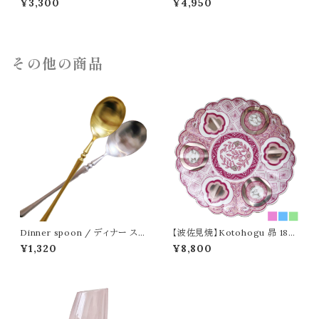
¥3,300
¥4,950
その他の商品
Dinner spoon / ディナー スプ
【波佐見焼】Kotohogu 昴 18c
ーン
m
¥1,320
¥8,800