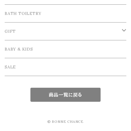
Tea＆Coffee cup / ティー＆コーヒーカップ
Bordallo Pinheiro / ボルダロ・ピニェイロ
Cutlery / カトラリー
Tray＆Case /トレイ＆小物入れ
BATH TOILETRY
Plate / 皿
Spoon / スプーン
VIRGINIA CASA / ヴィルジニア・カーサ
Table linen / テーブルリネン
Photo frame / フォトフレーム
GIFT
Bowl / ボウル
Fork / フォーク
Apron / エプロン
Vase / 花瓶
Wrapping / ラッピング
BABY & KIDS
Cake Stand / ケーキスタンド
Knife / ナイフ
Other / その他雑貨
Interior goods / インテリア雑貨
GIFT SET / ギフトセット
SALE
Glass tableware / ガラス食器
Kids Tablewere / 子供用カトラリー
商品一覧に戻る
Japanese tableware / 和食器
chopsticks / 箸
Teapot / ティーポット
© BONNE CHANCE