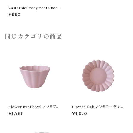
Raster delicacy container /
茄子ラスター珍味入
¥990
同じカテゴリの商品
Flower mini bowl / フラワー
Flower dish / フラワー ディッ
小鉢
シュ 15cm
¥1,760
¥1,870