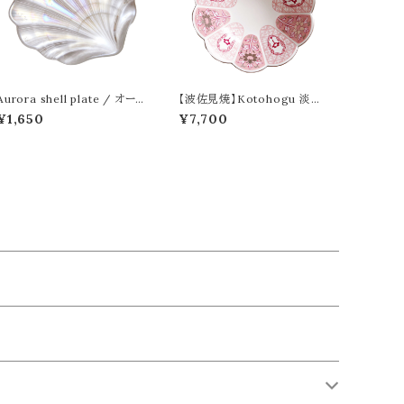
Aurora shell plate / オー
【波佐見焼】Kotohogu 淡藤
ロラシェルプレート
小鉢
¥1,650
¥7,700