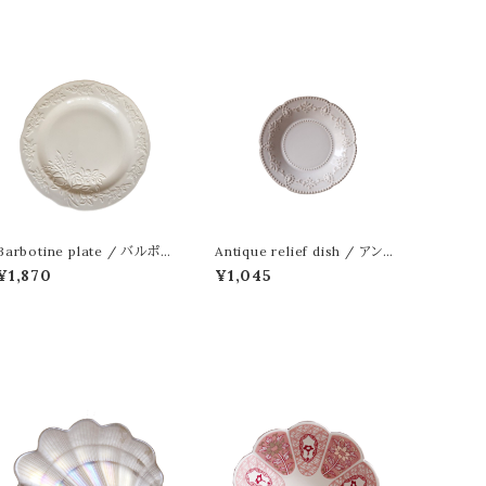
Barbotine plate / バルポテ
Antique relief dish / アン
ィーヌ プレート 19cm
ティーク レリーフ ディッシュ 1
¥1,870
¥1,045
6cm