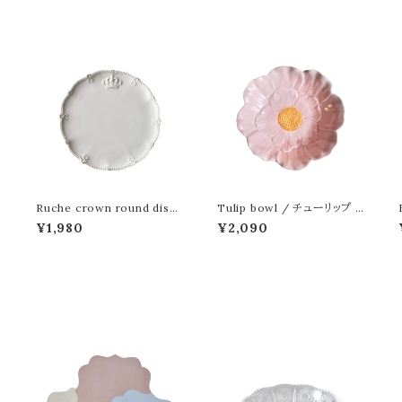
Ruche crown round dish
Tulip bowl / チューリップ ボ
デ
/ ルーシュクラウン ラウンド デ
ウルM
¥1,980
¥2,090
ィッシュ 20cm