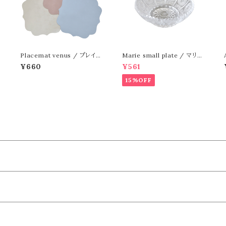
Placemat venus / プレイス
Marie small plate / マリー
マット ビーナス
小皿
¥660
¥561
15%OFF